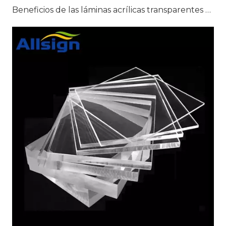
Beneficios de las láminas acrílicas transparentes para señalización transparente