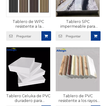
Tablero de WPC
Tablero SPC
resistente a la
impermeable para
humedad para
pisos
exteriores
Preguntar
Preguntar
Tablero Celuka de PVC
Tablero de PVC
duradero para
resistente a los rayos
muebles
UV para paredes