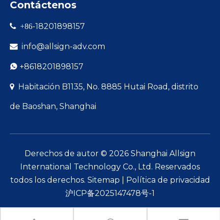
Contáctenos
-18201898157

+86
info@allsign-adv.com

+8618201898157

Habitación B1135, No. 8885 Hutai Road, distrito

de Baoshan, Shanghai
Derechos de autor ©
2026
Shanghai Allsign
International Technology Co., Ltd. Reservados
todos los derechos.
Sitemap
|
Política de privacidad
沪ICP备2025147478号-1