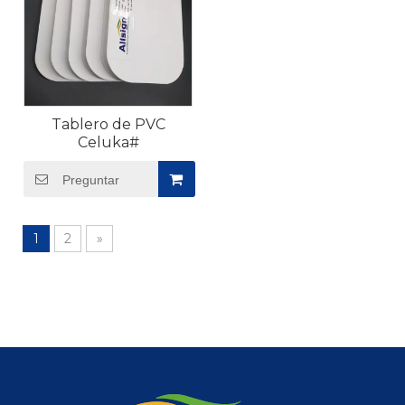
Tablero de PVC
Celuka#
Preguntar
1
2
»