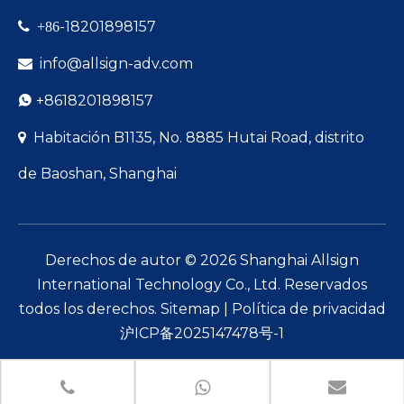
-18201898157

+86
info@allsign-adv.com

+8618201898157

Habitación B1135, No. 8885 Hutai Road, distrito

de Baoshan, Shanghai
Derechos de autor ©
2026
Shanghai Allsign
International Technology Co., Ltd. Reservados
todos los derechos.
Sitemap
|
Política de privacidad
沪ICP备2025147478号-1