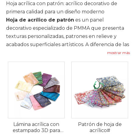
Hoja acrílica con patrón: acrílico decorativo de
primera calidad para un diseño moderno
Hoja de acrílico de patrón
es un panel
decorativo especializado de PMMA que presenta
texturas personalizadas, patrones en relieve y
acabados superficiales artísticos. A diferencia de las
láminas acrílicas transparentes y de colores sólidos
mostrar más
comunes, el acrílico estampado combina una alta
transmitancia de luz, propiedades físicas duraderas
y una estética visual única. Se ha convertido en un
material decorativo habitual para el diseño de
interiores de alta gama, exhibiciones comerciales,
decoración arquitectónica y fabricación de arte
personalizado, ampliamente favorecido por
diseñadores, fabricantes y contratistas de
Lámina acrílica con
Patrón de hoja de
ingeniería a nivel mundial.
estampado 3D para
acrílico#
¿Qué es la lámina acrílica con