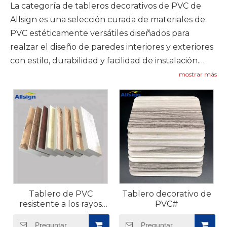
La categoría de tableros decorativos de PVC de
Allsign es una selección curada de materiales de
PVC estéticamente versátiles diseñados para
realzar el diseño de paredes interiores y exteriores
con estilo, durabilidad y facilidad de instalación.
Nuestro tablero decorativo de PVC está diseñado
mostrar más
con propiedades resistentes a los rayos UV, una
característica clave que lo distingue de los paneles
decorativos comunes; esto significa que puede
soportar una exposición prolongada a la luz solar
sin decolorarse, decolorarse ni degradarse, lo que
lo hace adecuado tanto para revestimiento de
paredes interiores como para aplicaciones de
paredes exteriores, como diseño de fachadas y
Tablero de PVC
Tablero decorativo de
paredes decorativas para exteriores. Los tableros
resistente a los rayos
PVC#
están disponibles en una amplia gama de
UV para paredes
acabados, que incluyen vetas de madera, textura
Preguntar
Preguntar