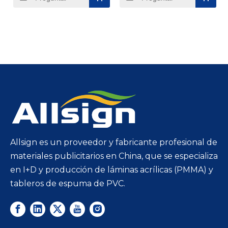
de piedra, colores sólidos y patrones abstractos, lo
que permite a los diseñadores replicar el aspecto
de materiales naturales como la madera y la piedra
sin requisitos ni costos de mantenimiento. Esta
versatilidad hace que nuestro tablero decorativo
de PVC sea una opción popular para espacios
residenciales, como salas de estar, dormitorios y
oficinas en el hogar, así como entornos comerciales
como tiendas minoristas, restaurantes y hoteles,
donde es esencial crear una atmósfera
Allsign es un proveedor y fabricante profesional de
visualmente atractiva. Además de su atractivo
materiales publicitarios en China, que se especializa
estético, nuestro tablero decorativo de PVC es
en I+D y producción de láminas acrílicas (PMMA) y
muy duradero y fácil de mantener. Resiste rayones,
tableros de espuma de PVC.
manchas y daños por humedad, por lo que puede
usarse en áreas de mucho tráfico e incluso en
espacios propensos a la humedad, como baños y