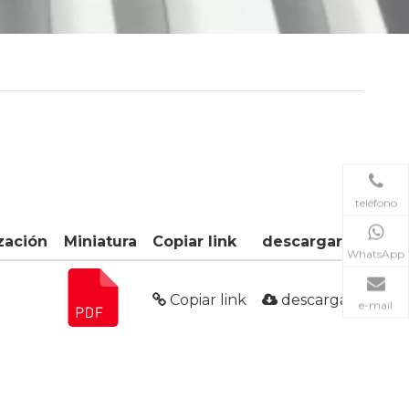
teléfono
zación
Miniatura
Copiar link
descargar
WhatsApp
Copiar link
descargar
e-mail