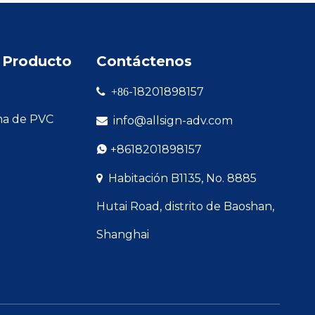
 Producto
Contáctenos
-18201898157

+86
ma de PVC
info@allsign-adv.com

+8618201898157

Habitación B1135, No. 8885

Hutai Road, distrito de Baoshan,
Shanghai