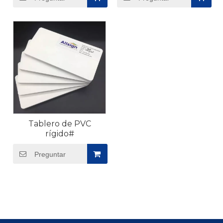
de construcción. Una de las características
destacadas de nuestro Tablero de PVC Rígido es
su estabilidad dimensional; Mantiene su forma y
tamaño incluso cuando se expone a temperaturas
y condiciones ambientales extremas, eliminando el
riesgo de deformación o encogimiento que puede
comprometer la integridad del proyecto.
Ofrecemos una variante de 3 mm de espesor con
una densidad de 6,5 g/cm³, así como espesores más
Tablero de PVC
grandes para aplicaciones de servicio pesado y
rígido#
tamaños estándar que van desde 1,22 m a 2,05 m,
Preguntar
con tamaños personalizados disponibles para
necesidades únicas del proyecto. Los tableros
rígidos de PVC también son resistentes a los
productos químicos, la radiación ultravioleta y la
humedad, lo que los hace adecuados para uso