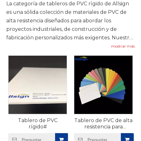
La categoría de tableros de PVC rígido de Allsign
es una sólida colección de materiales de PVC de
alta resistencia diseñados para abordar los
proyectos industriales, de construcción y de
fabricación personalizados más exigentes. Nuestro
tablero de PVC rígido está diseñado con un núcleo
mostrar más
grueso y denso que brinda resistencia estructural
y resistencia al impacto excepcionales, lo que lo
convierte en un material ideal para aplicaciones
donde la durabilidad y la capacidad de carga son
primordiales. A diferencia de los tableros de
espuma de PVC livianos, nuestros tableros de PVC
rígido están diseñados para resistir un uso intensivo
en entornos industriales, incluidos protectores de
Tablero de PVC
Tablero de PVC de alta
máquinas, soportes estructurales y cerramientos
rígido#
resistencia para
industriales, así como proyectos personalizados
proyectos
como marcos de señalización exterior y encofrados
Preguntar
Preguntar