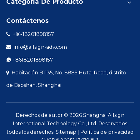
Categoría De Producto
un contratista que trabaja en un proyecto de
construcción industrial, un fabricante que crea
Contáctenos
piezas de máquinas personalizadas o un diseñador
que desarrolla instalaciones personalizadas de alta
-18201898157

+86
resistencia, el tablero rígido de PVC de Allsign
info@allsign-adv.com

proporciona la resistencia, la versatilidad y la
confiabilidad necesarias para completar proyectos
+8618201898157

que exigen un rendimiento sin concesiones.
Habitación B1135, No. 8885 Hutai Road, distrito

de Baoshan, Shanghai
Derechos de autor ©
2026
Shanghai Allsign
International Technology Co., Ltd. Reservados
todos los derechos.
Sitemap
|
Política de privacidad