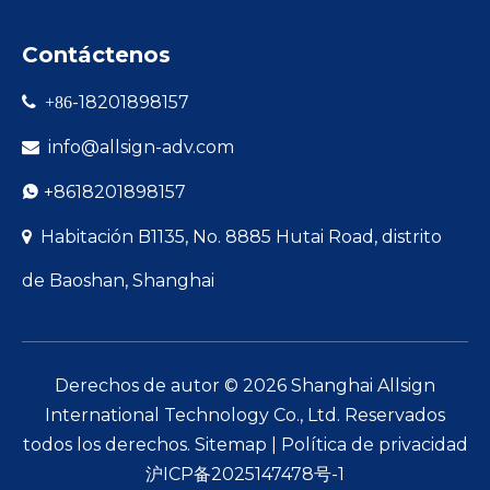
Contáctenos
-18201898157

+86
info@allsign-adv.com

+8618201898157

Habitación B1135, No. 8885 Hutai Road, distrito

de Baoshan, Shanghai
Derechos de autor ©
2026
Shanghai Allsign
International Technology Co., Ltd. Reservados
todos los derechos.
Sitemap
|
Política de privacidad
沪ICP备2025147478号-1