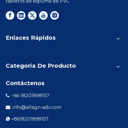
tableros de espuma de PVC.
Enlaces Rápidos
Categoría De Producto
Contáctenos
-18201898157

+86
info@allsign-adv.com

+8618201898157
