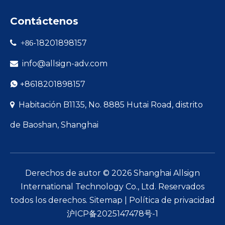
Contáctenos
-18201898157

+86
info@allsign-adv.com

+8618201898157

Habitación B1135, No. 8885 Hutai Road, distrito

de Baoshan, Shanghai
Derechos de autor ©
2026
Shanghai Allsign
International Technology Co., Ltd. Reservados
todos los derechos.
Sitemap
|
Política de privacidad
沪ICP备2025147478号-1