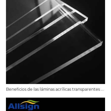
Beneficios de las láminas acrílicas transparentes para señalización transparente