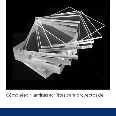
Cómo elegir láminas acrílicas para proyectos de exhibición minorista