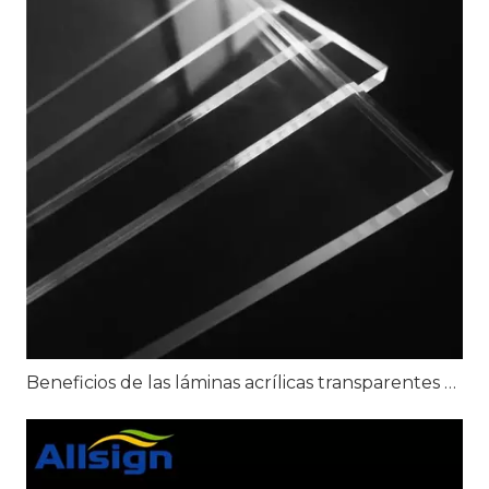
Beneficios de las láminas acrílicas transparentes para señalización transparente