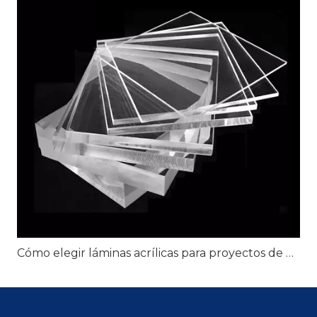
Cómo elegir láminas acrílicas para proyectos de exhibición minorista