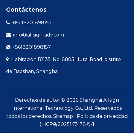
Contáctenos
-18201898157

+86
info@allsign-adv.com

+8618201898157

Habitación B1135, No. 8885 Hutai Road, distrito

de Baoshan, Shanghai
Derechos de autor ©
2026
Shanghai Allsign
International Technology Co., Ltd. Reservados
todos los derechos.
Sitemap
|
Política de privacidad
沪ICP备2025147478号-1