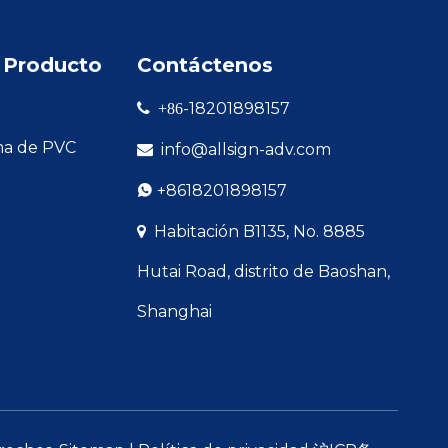
 Producto
Contáctenos
-18201898157

+86
ma de PVC
info@allsign-adv.com

+8618201898157

Habitación B1135, No. 8885

Hutai Road, distrito de Baoshan,
Shanghai