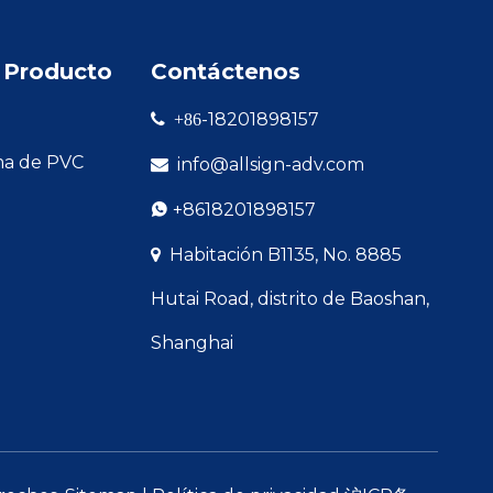
 Producto
Contáctenos
-18201898157

+86
ma de PVC
info@allsign-adv.com

+8618201898157

Habitación B1135, No. 8885

Hutai Road, distrito de Baoshan,
Shanghai