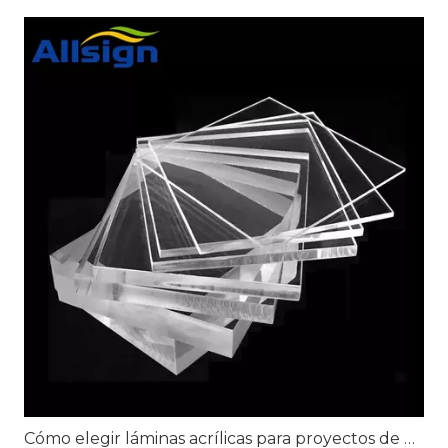
Cómo elegir láminas acrílicas para proyectos de exhibición minorista