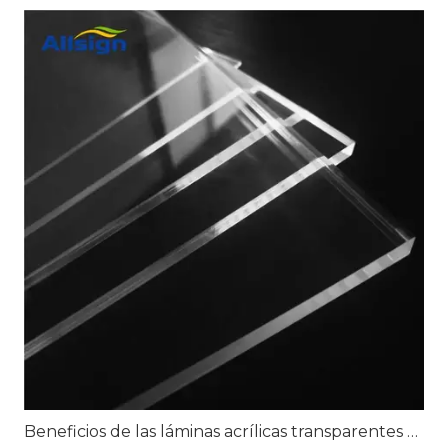
Beneficios de las láminas acrílicas transparentes para señalización transparente