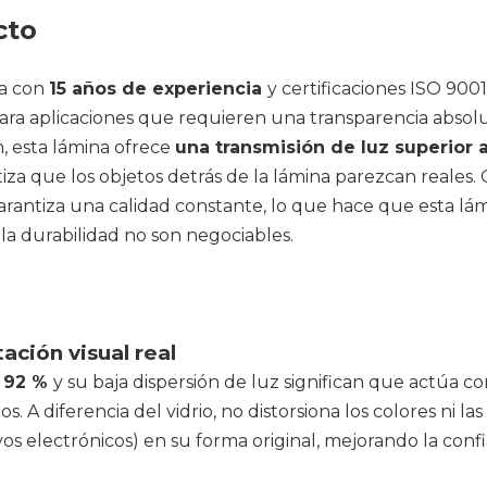
cto
na con
15 años de experiencia
y certificaciones ISO 900
para aplicaciones que requieren una transparencia absol
, esta lámina ofrece
una transmisión de luz superior 
tiza que los objetos detrás de la lámina parezcan reale
garantiza una calidad constante, lo que hace que esta lámi
y la durabilidad no son negociables.
ación visual real
l 92 %
y su baja dispersión de luz significan que actúa com
 A diferencia del vidrio, no distorsiona los colores ni la
ivos electrónicos) en su forma original, mejorando la con