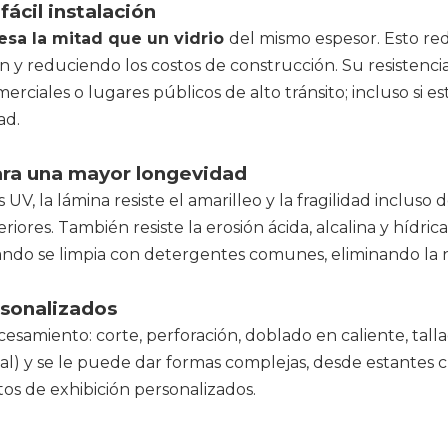
fácil instalación
esa la mitad que un vidrio
del mismo espesor. Esto red
ión y reduciendo los costos de construcción. Su resistenci
merciales o lugares públicos de alto tránsito; incluso s
ad.
para una mayor longevidad
UV, la lámina resiste el amarilleo y la fragilidad incluso
xteriores. También resiste la erosión ácida, alcalina y hí
ndo se limpia con detergentes comunes, eliminando la
rsonalizados
esamiento: corte, perforación, doblado en caliente, talla
) y se le puede dar formas complejas, desde estantes cur
tos de exhibición personalizados.