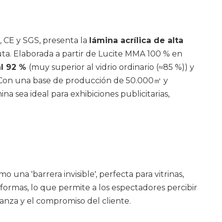
1, CE y SGS, presenta la
lámina acrílica de alta
uta. Elaborada a partir de Lucite MMA 100 % en
al 92 %
(muy superior al vidrio ordinario (≈85 %)) y
s. Con una base de producción de 50.000㎡ y
na sea ideal para exhibiciones publicitarias,
o una 'barrera invisible', perfecta para vitrinas,
s formas, lo que permite a los espectadores percibir
fianza y el compromiso del cliente.