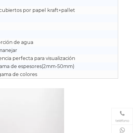
cubiertos por papel kraft+pallet
orción de agua
 manejar
ncia perfecta para visualización
gama de espesores(2mm-50mm)
gama de colores
teléfono