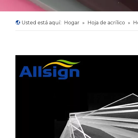
Usted está aquí:
Hogar
»
Hoja de acrílico
»
Ho