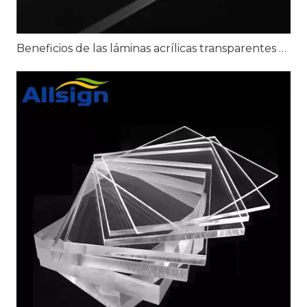
Beneficios de las láminas acrílicas transparentes para señalización transparente