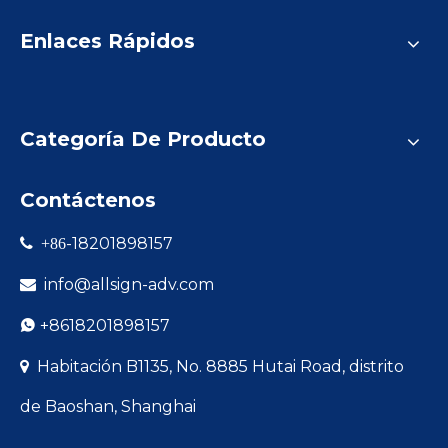
Enlaces Rápidos
Categoría De Producto
Contáctenos
-18201898157

+86
info@allsign-adv.com

+8618201898157

Habitación B1135, No. 8885 Hutai Road, distrito

de Baoshan, Shanghai