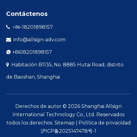
Contáctenos
-18201898157

+86
info@allsign-adv.com

+8618201898157

Habitación B1135, No. 8885 Hutai Road, distrito

de Baoshan, Shanghai
Derechos de autor ©
2026
Shanghai Allsign
International Technology Co., Ltd. Reservados
todos los derechos.
Sitemap
|
Política de privacidad
沪ICP备2025147478号-1