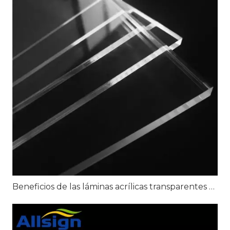
Beneficios de las láminas acrílicas transparentes para señalización transparente