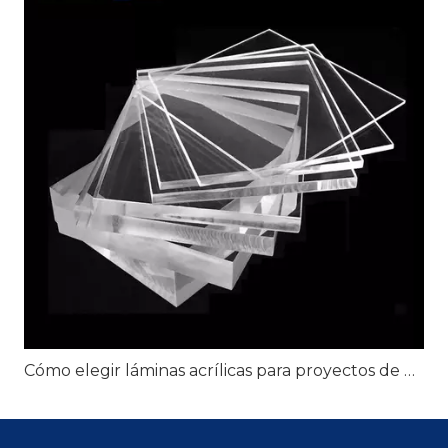
Cómo elegir láminas acrílicas para proyectos de exhibición minorista