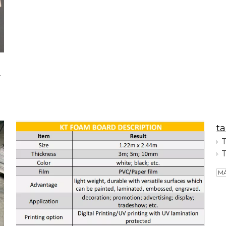
para muebles
t
MÁ