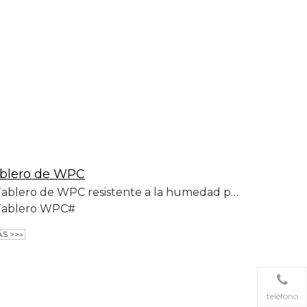
ablero de WPC
Tablero de WPC resistente a la humedad para exteriores
Tablero WPC#
S >>»
teléfono