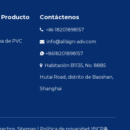
 Producto
Contáctenos
-18201898157

+86
ma de PVC
info@allsign-adv.com

+8618201898157

Habitación B1135, No. 8885

Hutai Road, distrito de Baoshan,
Shanghai
erechos.
Sitemap
|
Política de privacidad
沪ICP备