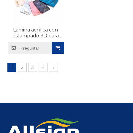
Lámina acrílica con
estampado 3D para
muebles
Preguntar
1
2
3
4
»