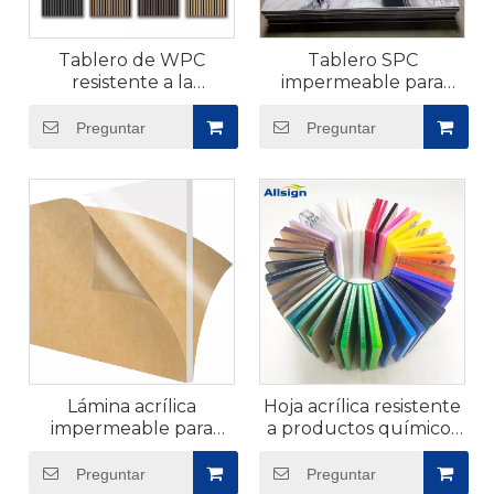
Tablero de WPC
Tablero SPC
resistente a la
impermeable para
humedad para
pisos
exteriores
Preguntar
Preguntar
Lámina acrílica
Hoja acrílica resistente
impermeable para
a productos químicos
bañera
para fabricación
Preguntar
Preguntar